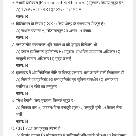
स्थायी बंदोबस्त (Permanent Settlement) मुख्यतः किससे जुड़ा है?
A) 1765 B) 1793 C) 1857 D) 1908
उत्तर: B
विल्किंसन के नियम (1837) किस क्षेत्र के प्रशासन से जुड़े हैं?
A) संथाल परगना B) छोटानागपुर C) असम D) पंजाब
उत्तर: B
जनजातीय परंपरागत भूमि-व्यवस्था की प्रमुख विशेषता थी:
A) केवल व्यक्तिगत फ्रीहोल्ड B) समुदाय-आधारित परंपरागत अधिकार C)
समुद्री व्यापार अधिकार D) मुद्रा ढलाई
उत्तर: B
झारखंड में औपनिवेशिक नीति के विरुद्ध एक बार-बार उभरने वाली शिकायत थी:
A) सिंचाई पर प्रतिबंध B) वन प्रतिबंध एवं पुलिस हस्तक्षेप C) अनाज पर
प्रतिबंध D) गाँवों का उन्मूलन
उत्तर: B
“बेथ बेगारी” शब्द मुख्यतः किससे जुड़ा है?
A) सिक्का कर B) जबरन/बिना मजदूरी श्रम C) समुद्री चुंगी D) केवल सेना
भर्ती
उत्तर: B
CNT Act का प्रमुख उद्देश्य है:
A) निर्यात बढ़ाना B) छोटानागपुर में आदिवासी भूमि/कब्जे की रक्षा C) रेल बनाना