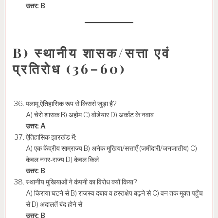
उत्तर: B
B) स्थानीय शासक/सत्ता एवं
प्रतिरोध (36–60)
पलामू ऐतिहासिक रूप से किससे जुड़ा है?
A) चेरो शासक B) अहोम C) वोडेयार D) अर्काट के नवाब
उत्तर: A
ऐतिहासिक झारखंड में:
A) एक केंद्रीय साम्राज्य B) अनेक मुखिया/सत्ताएँ (जमींदारी/जनजातीय) C)
केवल नगर-राज्य D) केवल किले
उत्तर: B
स्थानीय मुखियाओं ने कंपनी का विरोध क्यों किया?
A) किराया घटने से B) राजस्व दबाव व हस्तक्षेप बढ़ने से C) वन तक मुक्त पहुँच
से D) अदालतें बंद होने से
उत्तर: B