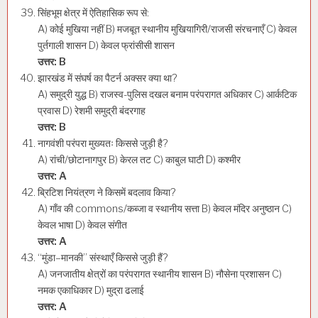
सिंहभूम क्षेत्र में ऐतिहासिक रूप से:
A) कोई मुखिया नहीं B) मजबूत स्थानीय मुखियागिरी/राजसी संरचनाएँ C) केवल
पुर्तगाली शासन D) केवल फ्रांसीसी शासन
उत्तर: B
झारखंड में संघर्ष का पैटर्न अक्सर क्या था?
A) समुद्री युद्ध B) राजस्व-पुलिस दखल बनाम परंपरागत अधिकार C) आर्कटिक
प्रवास D) रेशमी समुद्री बंदरगाह
उत्तर: B
नागवंशी परंपरा मुख्यतः किससे जुड़ी है?
A) रांची/छोटानागपुर B) केरल तट C) काबुल घाटी D) कश्मीर
उत्तर: A
ब्रिटिश नियंत्रण ने किसमें बदलाव किया?
A) गाँव की commons/कब्जा व स्थानीय सत्ता B) केवल मंदिर अनुष्ठान C)
केवल भाषा D) केवल संगीत
उत्तर: A
“मुंडा–मानकी” संस्थाएँ किससे जुड़ी हैं?
A) जनजातीय क्षेत्रों का परंपरागत स्थानीय शासन B) नौसेना प्रशासन C)
नमक एकाधिकार D) मुद्रा ढलाई
उत्तर: A