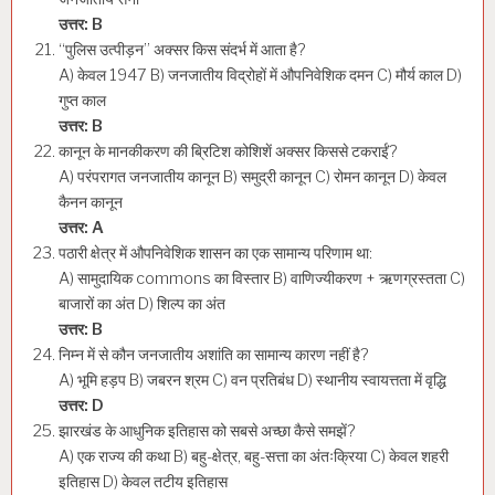
उत्तर: B
“पुलिस उत्पीड़न” अक्सर किस संदर्भ में आता है?
A) केवल 1947 B) जनजातीय विद्रोहों में औपनिवेशिक दमन C) मौर्य काल D)
गुप्त काल
उत्तर: B
कानून के मानकीकरण की ब्रिटिश कोशिशें अक्सर किससे टकराईं?
A) परंपरागत जनजातीय कानून B) समुद्री कानून C) रोमन कानून D) केवल
कैनन कानून
उत्तर: A
पठारी क्षेत्र में औपनिवेशिक शासन का एक सामान्य परिणाम था:
A) सामुदायिक commons का विस्तार B) वाणिज्यीकरण + ऋणग्रस्तता C)
बाजारों का अंत D) शिल्प का अंत
उत्तर: B
निम्न में से कौन जनजातीय अशांति का सामान्य कारण नहीं है?
A) भूमि हड़प B) जबरन श्रम C) वन प्रतिबंध D) स्थानीय स्वायत्तता में वृद्धि
उत्तर: D
झारखंड के आधुनिक इतिहास को सबसे अच्छा कैसे समझें?
A) एक राज्य की कथा B) बहु-क्षेत्र, बहु-सत्ता का अंतःक्रिया C) केवल शहरी
इतिहास D) केवल तटीय इतिहास