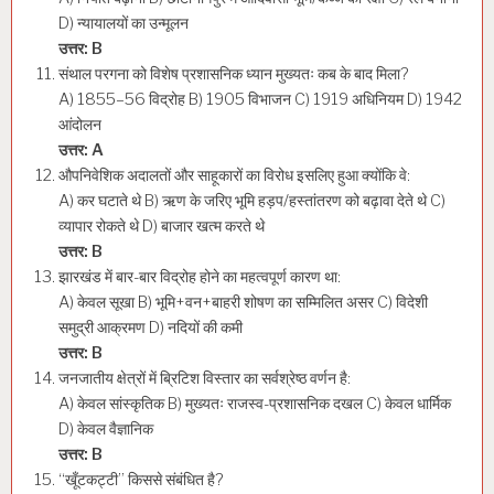
D) न्यायालयों का उन्मूलन
उत्तर: B
संथाल परगना को विशेष प्रशासनिक ध्यान मुख्यतः कब के बाद मिला?
A) 1855–56 विद्रोह B) 1905 विभाजन C) 1919 अधिनियम D) 1942
आंदोलन
उत्तर: A
औपनिवेशिक अदालतों और साहूकारों का विरोध इसलिए हुआ क्योंकि वे:
A) कर घटाते थे B) ऋण के जरिए भूमि हड़प/हस्तांतरण को बढ़ावा देते थे C)
व्यापार रोकते थे D) बाजार खत्म करते थे
उत्तर: B
झारखंड में बार-बार विद्रोह होने का महत्वपूर्ण कारण था:
A) केवल सूखा B) भूमि+वन+बाहरी शोषण का सम्मिलित असर C) विदेशी
समुद्री आक्रमण D) नदियों की कमी
उत्तर: B
जनजातीय क्षेत्रों में ब्रिटिश विस्तार का सर्वश्रेष्ठ वर्णन है:
A) केवल सांस्कृतिक B) मुख्यतः राजस्व-प्रशासनिक दखल C) केवल धार्मिक
D) केवल वैज्ञानिक
उत्तर: B
“खूँटकट्टी” किससे संबंधित है?