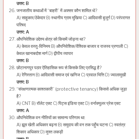
उत्तर: B
जनजातीय कथाओं में “बाहरी” में अक्सर कौन शामिल थे?
A) साहूकार/ठेकेदार B) स्थानीय ग्राम मुखिया C) आदिवासी बुजुर्ग D) परंपरागत
परिषद
उत्तर: A
औपनिवेशिक उद्देश्य क्षेत्र को किसमें जोड़ना था?
A) केवल वस्तु-विनिमय B) औपनिवेशिक/वैश्विक बाजार व राजस्व प्रणाली C)
केवल खानाबदोश मार्ग D) द्वीपीय व्यापार
उत्तर: B
छोटानागपुर पठार ऐतिहासिक रूप से किसके लिए प्रसिद्ध है?
A) रेगिस्तान B) आदिवासी समाज एवं खनिज C) प्रवाल भित्ति D) ज्वालामुखी
उत्तर: B
“संरक्षणात्मक काश्तकारी” (protective tenancy) किससे अधिक जुड़ा
है?
A) CNT B) रॉलेट एक्ट C) पिट्स इंडिया एक्ट D) वर्नाक्युलर प्रेस एक्ट
उत्तर: A
औपनिवेशिक वन नीतियों का सामान्य परिणाम था:
A) झूम खेती अधिकार बढ़ना B) समुदाय की वन तक पहुँच घटना C) स्वतंत्र
शिकार अधिकार D) मुफ्त लकड़ी
उत्तर: B