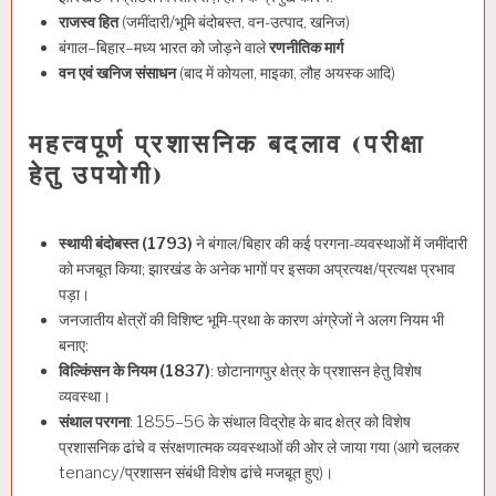
राजस्व हित
(जमींदारी/भूमि बंदोबस्त, वन-उत्पाद, खनिज)
बंगाल–बिहार–मध्य भारत को जोड़ने वाले
रणनीतिक मार्ग
वन एवं खनिज संसाधन
(बाद में कोयला, माइका, लौह अयस्क आदि)
महत्वपूर्ण प्रशासनिक बदलाव (परीक्षा
हेतु उपयोगी)
स्थायी बंदोबस्त (1793)
ने बंगाल/बिहार की कई परगना-व्यवस्थाओं में जमींदारी
को मजबूत किया; झारखंड के अनेक भागों पर इसका अप्रत्यक्ष/प्रत्यक्ष प्रभाव
पड़ा।
जनजातीय क्षेत्रों की विशिष्ट भूमि-प्रथा के कारण अंग्रेजों ने अलग नियम भी
बनाए:
विल्किंसन के नियम (1837)
: छोटानागपुर क्षेत्र के प्रशासन हेतु विशेष
व्यवस्था।
संथाल परगना
: 1855–56 के संथाल विद्रोह के बाद क्षेत्र को विशेष
प्रशासनिक ढांचे व संरक्षणात्मक व्यवस्थाओं की ओर ले जाया गया (आगे चलकर
tenancy/प्रशासन संबंधी विशेष ढांचे मजबूत हुए)।