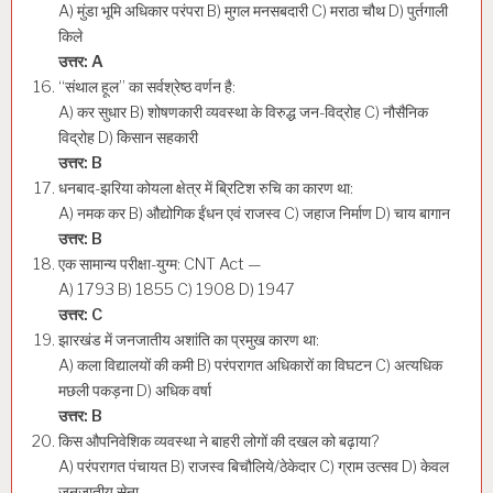
A) मुंडा भूमि अधिकार परंपरा B) मुगल मनसबदारी C) मराठा चौथ D) पुर्तगाली
किले
उत्तर: A
“संथाल हूल” का सर्वश्रेष्ठ वर्णन है:
A) कर सुधार B) शोषणकारी व्यवस्था के विरुद्ध जन-विद्रोह C) नौसैनिक
विद्रोह D) किसान सहकारी
उत्तर: B
धनबाद-झरिया कोयला क्षेत्र में ब्रिटिश रुचि का कारण था:
A) नमक कर B) औद्योगिक ईंधन एवं राजस्व C) जहाज निर्माण D) चाय बागान
उत्तर: B
एक सामान्य परीक्षा-युग्म: CNT Act —
A) 1793 B) 1855 C) 1908 D) 1947
उत्तर: C
झारखंड में जनजातीय अशांति का प्रमुख कारण था:
A) कला विद्यालयों की कमी B) परंपरागत अधिकारों का विघटन C) अत्यधिक
मछली पकड़ना D) अधिक वर्षा
उत्तर: B
किस औपनिवेशिक व्यवस्था ने बाहरी लोगों की दखल को बढ़ाया?
A) परंपरागत पंचायत B) राजस्व बिचौलिये/ठेकेदार C) ग्राम उत्सव D) केवल
जनजातीय सेना