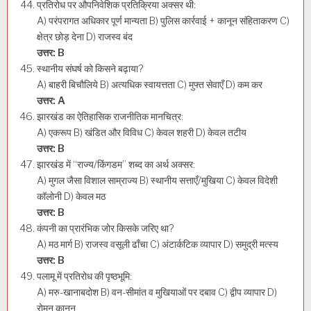
प्रतिरोध पर औपनिवेशिक प्रतिक्रिया अक्सर थी:
A) परंपरागत अधिकार पूर्ण मान्यता B) पुलिस कार्रवाई + कानून संहिताकरण C)
क्षेत्र छोड़ देना D) राजस्व बंद
उत्तर: B
स्थानीय संघर्ष को किसने बढ़ाया?
A) बाहरी बिचौलिये B) अत्यधिक स्वायत्तता C) मुफ्त सेवाएँ D) कम कर
उत्तर: A
झारखंड का ऐतिहासिक राजनीतिक मानचित्र:
A) एकरूप B) खंडित और विविध C) केवल शहरी D) केवल तटीय
उत्तर: B
झारखंड में “राज्य/किंगडम” शब्द का अर्थ अक्सर:
A) मुगल जैसा विशाल साम्राज्य B) स्थानीय सत्ताएँ/मुखिया C) केवल विदेशी
कॉलोनी D) केवल मठ
उत्तर: B
कंपनी का प्रारंभिक जोर किसके जरिए था?
A) मठ मार्ग B) राजस्व वसूली ढाँचा C) अंटार्कटिक व्यापार D) समुद्री मत्स्य
उत्तर: B
पलामू में प्रतिरोध की पृष्ठभूमि:
A) मरु-खानाबदोश B) वन-सीमांत व मुखियाओं पर दबाव C) द्वीप व्यापार D)
रोमन कानून