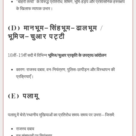
“बाहरी तत्वों” के विरुद्ध प्रतिरोध; शोषण, भूमि-हड़प और प्रशासनिक हस्तक्षेप
के खिलाफ व्यापक उभार।
(D) मानभूम–सिंहभूम–ढालभूम /
भूमिज–चुआर पट्टी
18वीं–19वीं सदी में विभिन्न
भूमिज/चुआर प्रकृति के उपद्रव/आंदोलन
कारण: राजस्व दबाव, वन-नियंत्रण, पुलिस-उत्पीड़न और विस्थापन की
प्रक्रियाएँ।
(E) पलामू
पलामू में चेरो/स्थानीय मुखियाओं का प्रतिरोध समय-समय पर उभरा—जिसमें:
राजस्व दबाव
वन संसाधनों पर नियंत्रण