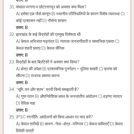
संथाल परगना व छोटानागपुर को अक्सर क्या मिला?
A) हमेशा एक जैसे कानून B) स्थानीय परिस्थितियों के कारण विशेष व्यवस्था C)
कोई प्रशासन नहीं D) नौसेना शासन
उत्तर: B
झारखंड के कई विद्रोहों की प्रमुख विशेषता थी:
A) केवल अभिजात षड्यंत्र B) व्यापक जनभागीदारी व सामाजिक एकता C)
केवल शहरी छात्र D) केवल सैनिक
उत्तर: B
विद्रोहों के बाद ब्रिटिशों ने अक्सर क्या किया?
A) क्षेत्र की उपेक्षा B) प्रशासनिक पुनर्गठन + पुलिस सख्ती C) फ्रांस को
सौंपना D) राजस्व समाप्त करना
उत्तर: B
“भूमि, वन और श्रम” त्रयी किसे समझाती है?
A) गुप्त पतन B) औपनिवेशिक काल के जनजातीय आंदोलन C) हड़प्पा व्यापार
D) वैदिक यज्ञ
उत्तर: B
JPSC रणनीति: आंदोलनों को किस आधार पर याद करें?
A) केवल तारीखें B) कारण–नेता–क्षेत्र–परिणाम C) केवल कविताएँ D) केवल
विदेशी यात्री