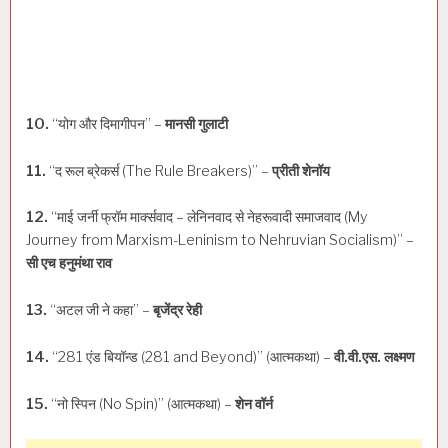
10.
“योग और दिमागीपन” –
मानसी गुलाटी
11.
“द रूल ब्रेकर्स (The Rule Breakers)” –
प्रीती शेनॉय
12.
“माई जर्नी फ्रॉम मार्क्सवाद – लेनिनवाद से नेहरूवादी समाजवाद (My
Journey from Marxism-Leninism to Nehruvian Socialism)” –
सी एच हनुमंथा राव
13.
“अटल जी ने कहा” –
बृजेंद्र रेही
14.
“281 एंड बियॉन्ड (281 and Beyond)” (आत्मकथा) –
वी.वी.एस. लक्ष्मण
15.
“नो स्पिन (No Spin)” (आत्मकथा) –
शेन वॉर्न