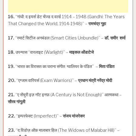
16.
“गांधी: द इयर्स डेट चेंज्ड द वर्ल्ड 1914 – 1948 (Gandhi: The Years
That Changed the World, 1914-1948)” –
रामचंद्र गुहा
17.
“स्मार्ट सिटीज अनबंडल (Smart Cities Unbundle)” –
डॉ. समीर शर्मा
18.
उपन्यास “वारलाइट (Warlight)” –
माइकल ओंडाटेजे
19.
“भारत का विरासत का घराना संगीत: ग्वालियर के पंडित” –
मिता पंडित
20.
“एग्जाम वारियर्स (Exam Warriors)” –
प्रधान मंत्री नरेंद्र मोदी
21.
“ए सेंचुरी इज़ नॉट इनफ़ (A Century is Not Enough)” आत्मकथा –
सौरव गांगुली
22.
“इम्परफेक्ट (Imperfect)” –
संजय मांजरेकर
23.
“द विडोज़ ऑफ़ मालाबार हिल (The Widows of Malabar Hill)” –