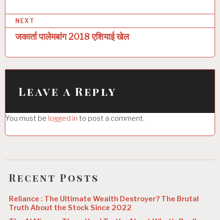
s
NEXT
t
जकार्ता पालेमबांग 2018 एशियाई खेल
n
a
v
i
Leave a Reply
g
You must be
logged in
to post a comment.
a
t
i
o
Recent Posts
n
Reliance : The Ultimate Wealth Destroyer? The Brutal
Truth About the Stock Since 2022