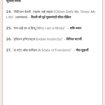
सुजाता मैस्सी
24.
“सिटिज़न डेल्ली : टाइम्स, माई लाइफ (
Citizen Delhi
: My
Times
,
My
Life
)” (आत्मकथा) –
दिल्ली की पूर्व मुख्यमंत्री शीला दीक्षित
25.
“वाय आई एम अ हिन्दू (Why i am a Hindu)” –
शशि थरूर
26.
“इंडियन इन्स्टिंक्ट्स (Indian Instincts)” –
मिनिया चटर्जी
27.
“अ स्टेट ऑफ़ फ्रीडम (A State of Freedom)” –
नील मुख़र्जी