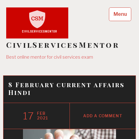
Skip
to
Menu
content
CivilServicesMentor
Best online mentor for civil services exam
8 February current affairs
Hindi
17
FEB
ADD A COMMENT
2021