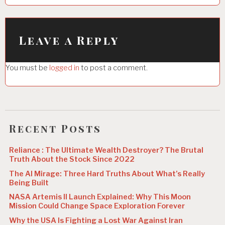
a
v
i
Leave a Reply
g
You must be
logged in
to post a comment.
a
t
i
o
Recent Posts
n
Reliance : The Ultimate Wealth Destroyer? The Brutal
Truth About the Stock Since 2022
The AI Mirage: Three Hard Truths About What’s Really
Being Built
NASA Artemis II Launch Explained: Why This Moon
Mission Could Change Space Exploration Forever
Why the USA Is Fighting a Lost War Against Iran